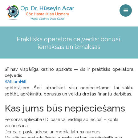
Praktisks operatora ceļvedis: bonusi,
iemaksas un izmaksas
Šī nav vispārīga kazino apskats — šis ir praktisks operatora
ceļvedis
WilliamHill
spēlētājiem. Šeit atradīsiet visu nepieciešamo, lai sāktu
spēlēt, aprēķinātu bonusus un veiktu drošas finanšu darbības.
Kas jums būs nepieciešams
Personas apliecība (ID, pase vai vadītāja apliecība) – konta
verificēšanai
Derīga e-pasta adrese un mobilā tālruņa numurs