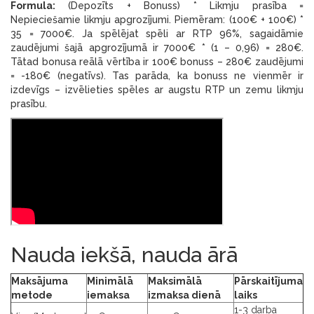
Formula:
(Depozīts + Bonuss) * Likmju prasība =
Nepieciešamie likmju apgrozījumi. Piemēram: (100€ + 100€) *
35 = 7000€. Ja spēlējat spēli ar RTP 96%, sagaidāmie
zaudējumi šajā apgrozījumā ir 7000€ * (1 – 0,96) = 280€.
Tātad bonusa reālā vērtība ir 100€ bonuss – 280€ zaudējumi
= -180€ (negatīvs). Tas parāda, ka bonuss ne vienmēr ir
izdevīgs – izvēlieties spēles ar augstu RTP un zemu likmju
prasību.
Nauda iekšā, nauda ārā
Maksājuma
Minimālā
Maksimālā
Pārskaitījuma
metode
iemaksa
izmaksa dienā
laiks
1-3 darba