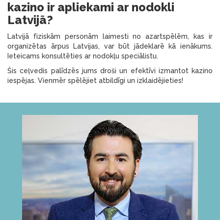
kazino ir apliekami ar nodokli
Latvijā?
Latvijā fiziskām personām laimesti no azartspēlēm, kas ir
organizētas ārpus Latvijas, var būt jādeklarē kā ienākums.
Ieteicams konsultēties ar nodokļu speciālistu.
Šis ceļvedis palīdzēs jums droši un efektīvi izmantot kazino
iespējas. Vienmēr spēlējiet atbildīgi un izklaidējieties!