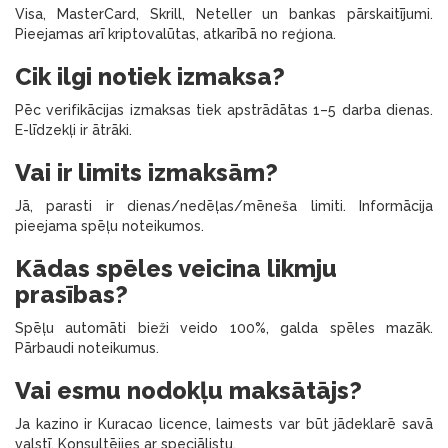
Visa, MasterCard, Skrill, Neteller un bankas pārskaitījumi.
Pieejamas arī kriptovalūtas, atkarībā no reģiona.
Cik ilgi notiek izmaksa?
Pēc verifikācijas izmaksas tiek apstrādātas 1–5 darba dienas.
E-līdzekļi ir ātrāki.
Vai ir limits izmaksām?
Jā, parasti ir dienas/nedēļas/mēneša limiti. Informācija
pieejama spēļu noteikumos.
Kādas spēles veicina likmju
prasības?
Spēļu automāti bieži veido 100%, galda spēles mazāk.
Pārbaudi noteikumus.
Vai esmu nodokļu maksātājs?
Ja kazino ir Kuracao licence, laimests var būt jādeklarē savā
valstī. Konsultējies ar speciālistu.