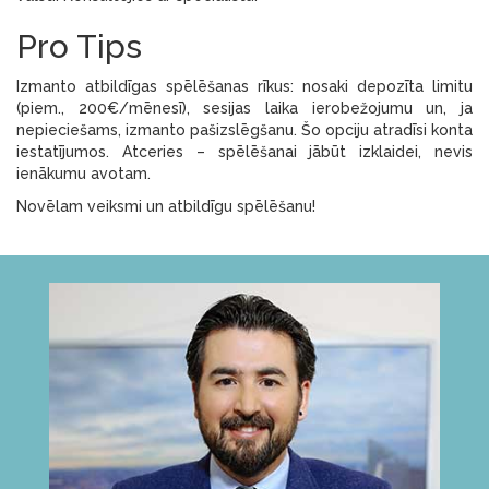
Pro Tips
Izmanto atbildīgas spēlēšanas rīkus: nosaki depozīta limitu
(piem., 200€/mēnesī), sesijas laika ierobežojumu un, ja
nepieciešams, izmanto pašizslēgšanu. Šo opciju atradīsi konta
iestatījumos. Atceries – spēlēšanai jābūt izklaidei, nevis
ienākumu avotam.
Novēlam veiksmi un atbildīgu spēlēšanu!