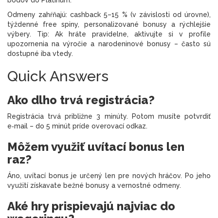
bodov do Platinum.
Odmeny zahŕňajú: cashback 5–15 % (v závislosti od úrovne),
týždenné free spiny, personalizované bonusy a rýchlejšie
výbery. Tip: Ak hráte pravidelne, aktivujte si v profile
upozornenia na výročie a narodeninové bonusy – často sú
dostupné iba vtedy.
Quick Answers
Ako dlho trvá registrácia?
Registrácia trvá približne 3 minúty. Potom musíte potvrdiť
e‑mail – do 5 minút príde overovací odkaz.
Môžem využiť uvítací bonus len
raz?
Áno, uvítací bonus je určený len pre nových hráčov. Po jeho
využití získavate bežné bonusy a vernostné odmeny.
Aké hry prispievajú najviac do