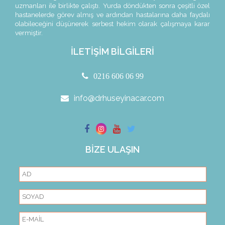
uzmanları ile birlikte çalıştı. Yurda döndükten sonra çeşitli özel
hastanelerde görev almış ve ardından hastalarına daha faydalı
olabileceğini düşünerek serbest hekim olarak çalışmaya karar
vermiştir.
İLETİŞİM BİLGİLERİ
0216 606 06 99
info@drhuseyinacar.com
BİZE ULAŞIN