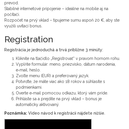
prevod.
Stabilné internetové pripojenie – ideálne na mobile aj na
počítači.
Rozpočet na prvý vklad – tipujeme sumu aspoň 20 €, aby ste
využili uvítací bonus.
Registration
Registrácia je jednoduchá a trvá približne 3 minúty:
Kliknite na tlačidlo „Registrovať“ v pravom hornom rohu.
Vyplňte formulár: meno, priezvisko, dátum narodenia,
e‑mail, heslo.
Zvoľte menu (EUR) a preferovaný jazyk.
Potvrďte, že máte viac ako 18 rokov a súhlasíte s
podmienkami.
Overte e‑mail pomocou odkazu, ktorý vám príde.
Prihláste sa a prejdite na prvý vklad – bonus je
automaticky aktivovaný.
Poznámka:
Video návod k registrácii nájdete nižšie.