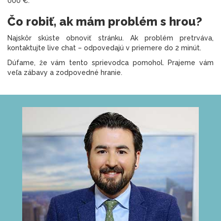
000 €.
Čo robiť, ak mám problém s hrou?
Najskôr skúste obnoviť stránku. Ak problém pretrváva,
kontaktujte live chat – odpovedajú v priemere do 2 minút.
Dúfame, že vám tento sprievodca pomohol. Prajeme vám
veľa zábavy a zodpovedné hranie.