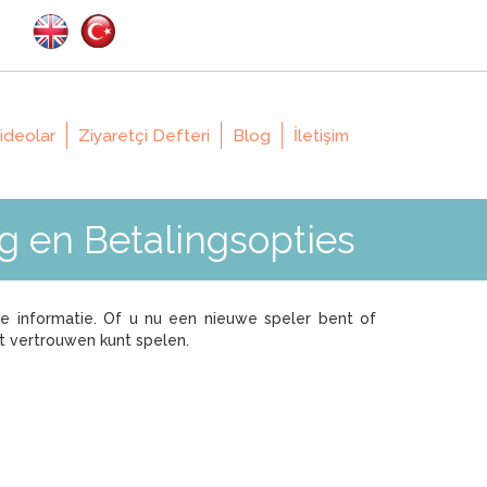
ideolar
Ziyaretçi Defteri
Blog
İletişim
g en Betalingsopties
ige informatie. Of u nu een nieuwe speler bent of
t vertrouwen kunt spelen.