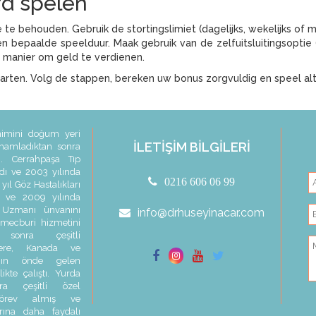
rd spelen
ole te behouden. Gebruik de stortingslimiet (dagelijks, wekelijks o
en bepaalde speelduur. Maak gebruik van de zelfuitsluitingsoptie 
 manier om geld te verdienen.
arten. Volg de stappen, bereken uw bonus zorgvuldig en speel alt
nimini doğum yeri
İLETİŞİM BİLGİLERİ
mamladıktan sonra
Ü. Cerrahpaşa Tıp
adı ve 2003 yılında
0216 606 06 99
ıl Göz Hastalıkları
dı ve 2009 yılında
ı Uzmanı ünvanını
info@drhuseyinacar.com
 mecburi hizmetini
 sonra çeşitli
ltere, Kanada ve
nın önde gelen
ikte çalıştı. Yurda
ra çeşitli özel
görev almış ve
rına daha faydalı