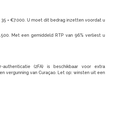
 35 = €7.000. U moet dit bedrag inzetten voordat u
3.500. Met een gemiddeld RTP van 96% verliest u
uthenticatie (2FA) is beschikbaar voor extra
en vergunning van Curaçao. Let op: winsten uit een