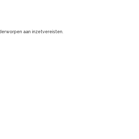
nderworpen aan inzetvereisten.