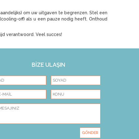
f maandelijks) om uw uitgaven te begrenzen. Stel een
(cooling-off) als u een pauze nodig heeft. Onthoud
ijd verantwoord. Veel succes!
BİZE ULAŞIN