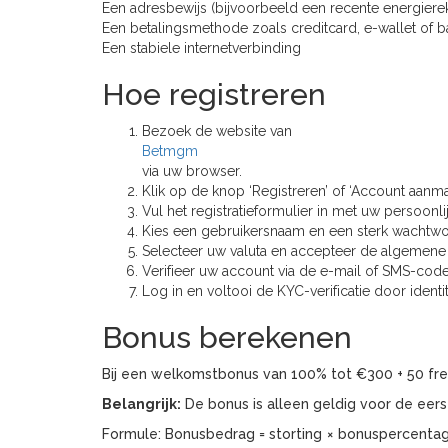
Een adresbewijs (bijvoorbeeld een recente energiere
Een betalingsmethode zoals creditcard, e-wallet of b
Een stabiele internetverbinding
Hoe registreren
Bezoek de website van
Betmgm
via uw browser.
Klik op de knop ‘Registreren’ of ‘Account aanma
Vul het registratieformulier in met uw persoo
Kies een gebruikersnaam en een sterk wachtwoo
Selecteer uw valuta en accepteer de algemene
Verifieer uw account via de e-mail of SMS-code
Log in en voltooi de KYC-verificatie door identi
Bonus berekenen
Bij een welkomstbonus van 100% tot €300 + 50 fre
Belangrijk:
De bonus is alleen geldig voor de eerst
Formule: Bonusbedrag = storting × bonuspercenta