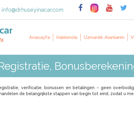
info@drhuseyinacar.com
Anasayfa
Hakkımda
Uzmanlık Alanlarım
V
 Registratie, Bonusberekenin
 registratie, verificatie, bonussen en betalingen – geen overbod
ehandelen de belangrijkste stappen van begin tot eind, zodat u me