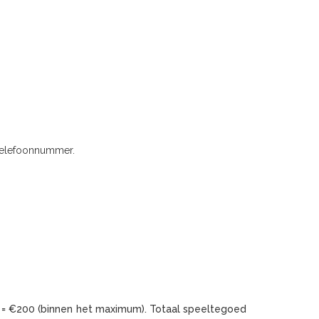
 telefoonnummer.
 = €200 (binnen het maximum). Totaal speeltegoed