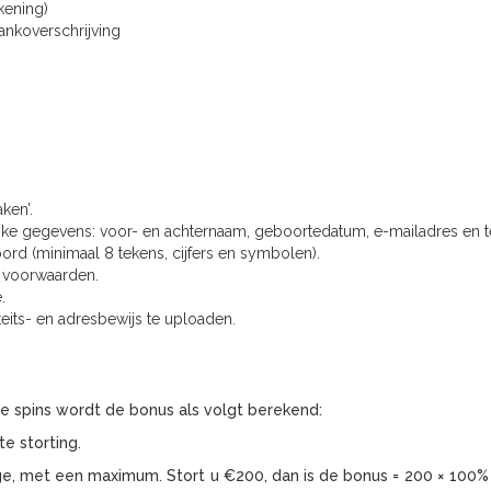
kening)
ankoverschrijving
ken’.
nlijke gegevens: voor- en achternaam, geboortedatum, e-mailadres en
rd (minimaal 8 tekens, cijfers en symbolen).
 voorwaarden.
.
teits- en adresbewijs te uploaden.
e spins wordt de bonus als volgt berekend:
e storting.
ge, met een maximum. Stort u €200, dan is de bonus = 200 × 100%