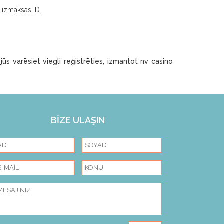
 izmaksas ID.
 varēsiet viegli reģistrēties, izmantot nv casino
BİZE ULAŞIN