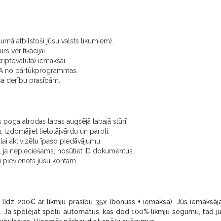
mā atbilstoši jūsu valsts likumiem).
 verifikācijai.
riptovalūta) iemaksai.
PWA no pārlūkprogrammas.
usa derību prasībām.
 poga atrodas lapas augšējā labajā stūrī.
, izdomājiet lietotājvārdu un paroli.
lai aktivizētu īpašo piedāvājumu.
 un, ja nepieciešams, nosūtiet ID dokumentus.
i pievienots jūsu kontam.
īdz 200€ ar likmju prasību 35x (bonuss + iemaksa). Jūs iemaksā
Ja spēlējat spēļu automātus, kas dod 100% likmju segumu, tad jums