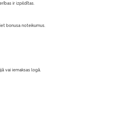
ības ir izpildītas.
iet bonusa noteikumus.
ijā vai iemaksas logā.