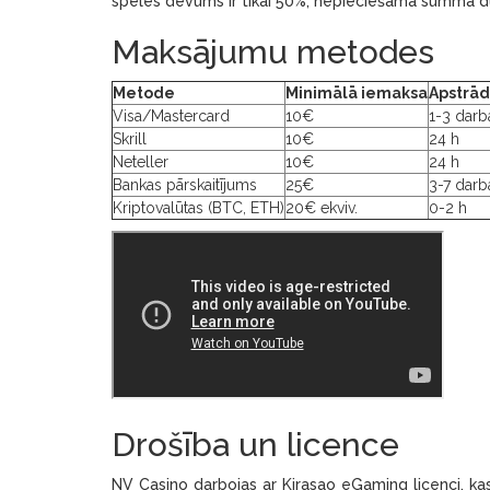
spēles devums ir tikai 50%, nepieciešamā summa d
Maksājumu metodes
Metode
Minimālā iemaksa
Apstrād
Visa/Mastercard
10€
1-3 darb
Skrill
10€
24 h
Neteller
10€
24 h
Bankas pārskaitījums
25€
3-7 darb
Kriptovalūtas (BTC, ETH)
20€ ekviv.
0-2 h
Drošība un licence
NV Casino darbojas ar Kirasao eGaming licenci, ka