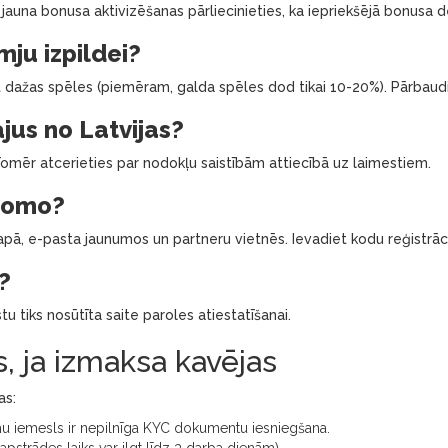
s jauna bonusa aktivizēšanas pārliecinieties, ka iepriekšējā bonusa der
mju izpildei?
dažas spēles (piemēram, galda spēles dod tikai 10-20%). Pārbaud
jus no Latvijas?
. Tomēr atcerieties par nodokļu saistībām attiecībā uz laimestiem.
promo?
lapā, e-pasta jaunumos un partneru vietnēs. Ievadiet kodu reģistrāc
?
tu tiks nosūtīta saite paroles atiestatīšanai.
s, ja izmaksa kavējas
as:
jumu iemesls ir nepilnīga KYC dokumentu iesniegšana.