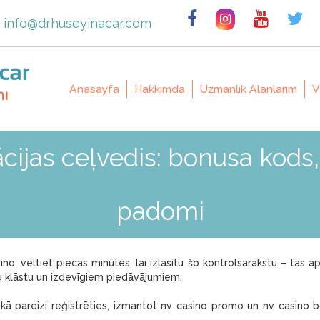
info@drhuseyinacar.com
Anasayfa
Hakkımda
Uzmanlık Alanlarım
V
cijas ceļvedis: bonusa kods,
padomi
o, veltiet piecas minūtes, lai izlasītu šo kontrolsarakstu – tas aptv
 klāstu un izdevīgiem piedāvājumiem,
t, kā pareizi reģistrēties, izmantot nv casino promo un nv casino bo