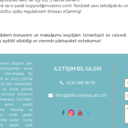
(apstrādes laiks var ilgt līdz 3 darba dienām).
šanā vai e-pastā (support@nvcasino.com). Norādiet savu lietotājvārdu un
 sūdzību spēļu regulatoram (Kirasao eGaming).
ādiem bonusiem un maksājumu iespējām. Izmantojot šo ceļvedi, jūs
es spēlēt atbildīgi un vienmēr pārbaudiet noteikumus!
nimini doğum yeri
İLETİŞİM BİLGİLERİ
mamladıktan sonra
Ü. Cerrahpaşa Tıp
adı ve 2003 yılında
0216 606 06 99
ıl Göz Hastalıkları
dı ve 2009 yılında
ı Uzmanı ünvanını
info@drhuseyinacar.com
 mecburi hizmetini
 sonra çeşitli
ltere, Kanada ve
nın önde gelen
ikte çalıştı. Yurda
ra çeşitli özel