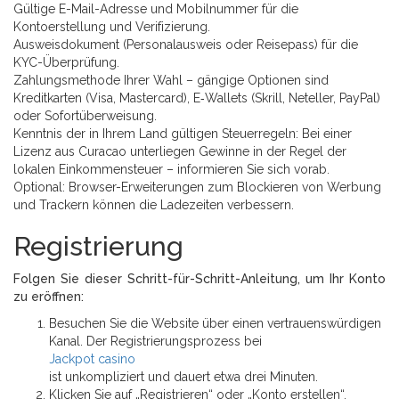
Gültige E-Mail-Adresse und Mobilnummer für die
Kontoerstellung und Verifizierung.
Ausweisdokument (Personalausweis oder Reisepass) für die
KYC-Überprüfung.
Zahlungsmethode Ihrer Wahl – gängige Optionen sind
Kreditkarten (Visa, Mastercard), E‑Wallets (Skrill, Neteller, PayPal)
oder Sofortüberweisung.
Kenntnis der in Ihrem Land gültigen Steuerregeln: Bei einer
Lizenz aus Curacao unterliegen Gewinne in der Regel der
lokalen Einkommensteuer – informieren Sie sich vorab.
Optional: Browser-Erweiterungen zum Blockieren von Werbung
und Trackern können die Ladezeiten verbessern.
Registrierung
Folgen Sie dieser Schritt-für-Schritt-Anleitung, um Ihr Konto
zu eröffnen:
Besuchen Sie die Website über einen vertrauenswürdigen
Kanal. Der Registrierungsprozess bei
Jackpot casino
ist unkompliziert und dauert etwa drei Minuten.
Klicken Sie auf „Registrieren“ oder „Konto erstellen“.