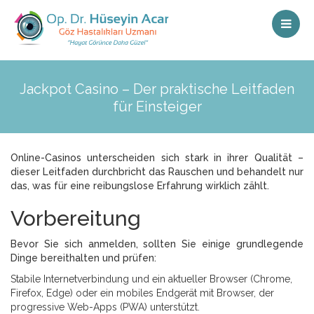
Jackpot Casino – Der praktische Leitfaden
für Einsteiger
Online-Casinos unterscheiden sich stark in ihrer Qualität –
dieser Leitfaden durchbricht das Rauschen und behandelt nur
das, was für eine reibungslose Erfahrung wirklich zählt.
Vorbereitung
Bevor Sie sich anmelden, sollten Sie einige grundlegende
Dinge bereithalten und prüfen:
Stabile Internetverbindung und ein aktueller Browser (Chrome,
Firefox, Edge) oder ein mobiles Endgerät mit Browser, der
progressive Web-Apps (PWA) unterstützt.