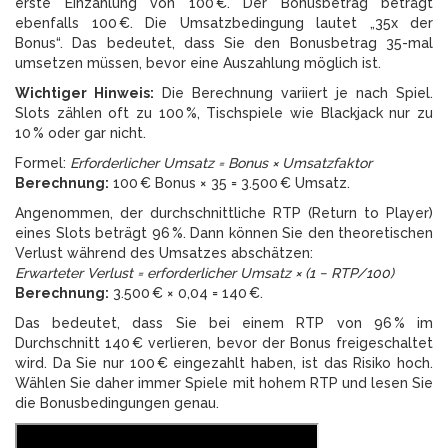
erste Einzahlung von 100 €. Der Bonusbetrag beträgt
ebenfalls 100 €. Die Umsatzbedingung lautet „35x der
Bonus“. Das bedeutet, dass Sie den Bonusbetrag 35-mal
umsetzen müssen, bevor eine Auszahlung möglich ist.
Wichtiger Hinweis:
Die Berechnung variiert je nach Spiel.
Slots zählen oft zu 100 %, Tischspiele wie Blackjack nur zu
10 % oder gar nicht.
Formel:
Erforderlicher Umsatz = Bonus × Umsatzfaktor
Berechnung:
100 € Bonus × 35 = 3.500 € Umsatz.
Angenommen, der durchschnittliche RTP (Return to Player)
eines Slots beträgt 96 %. Dann können Sie den theoretischen
Verlust während des Umsatzes abschätzen:
Erwarteter Verlust = erforderlicher Umsatz × (1 − RTP/100)
Berechnung:
3.500 € × 0,04 = 140 €.
Das bedeutet, dass Sie bei einem RTP von 96 % im
Durchschnitt 140 € verlieren, bevor der Bonus freigeschaltet
wird. Da Sie nur 100 € eingezahlt haben, ist das Risiko hoch.
Wählen Sie daher immer Spiele mit hohem RTP und lesen Sie
die Bonusbedingungen genau.