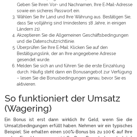
Geben Sie Ihren Vor- und Nachnamen, Ihre E‑Mail-Adresse
sowie ein sicheres Passwort ein.
Wählen Sie Ihr Land und Ihre Währung aus. Bestätigen Sie,
dass Sie volljährig sind (mindestens 18 Jahre, in einigen
Ländern 21).
Akzeptieren Sie die Allgemeinen Geschäftsbedingungen
und die Datenschutzrichtlinie.
Überprüfen Sie Ihre E‑Mail: Klicken Sie auf den
Bestätigungslink, der an Ihre angegebene Adresse
gesendet wurde.
Melden Sie sich an und führen Sie die erste Einzahlung
durch. Häufig steht dann ein Bonusangebot zur Verfügung
– lesen Sie die Bonusbedingungen genau, bevor Sie es
aktivieren.
So funktioniert der Umsatz
(Wagering)
Ein Bonus ist erst dann wirklich Ihr Geld, wenn Sie die
Umsatzbedingungen erfüllt haben. Nehmen wir ein typisches
Beispiel: Sie erhalten einen 100%-Bonus bis zu 100 € auf Ihre