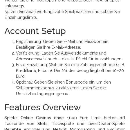
Wählen Sie eine mobiloptimierte Website oder PWA für Spiel
unterwegs.
Nutzen Sie verantwortungsvolle Spielpraktiken und setzen Sie
Einzahlungslimits.
Account Setup
Registrierung: Geben Sie E-Mail und Passwort ein.
Bestätigen Sie Ihre E-Mail-Adresse.
Verifizierung: Laden Sie Ausweisdokumente und
Adressnachweis hoch – dies ist Pflicht für Auszahlungen.
Erste Einzahlung: Wählen Sie eine Zahlungsmethode (z. B.
Kreditkarte, Bitcoin). Der Mindestbetrag liegt oft bei 10–20
Euro.
Optional: Geben Sie einen Bonuscode ein, um den
Willkommensbonus zu aktivieren. Lesen Sie die
Umsatzbedingungen genau.
Features Overview
Spiele: Online Casinos ohne 1000 Euro Limit bieten oft
Tausende von Slots, Tischspiele und Live-Dealer-Spiele.
Beliebte Provider sind NetEnt, Microgaming und Evolution