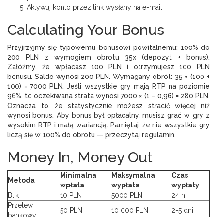
Aktywuj konto przez link wysłany na e-mail.
Calculating Your Bonus
Przyjrzyjmy się typowemu bonusowi powitalnemu: 100% do
200 PLN z wymogiem obrotu 35x (depozyt + bonus).
Załóżmy, że wpłacasz 100 PLN i otrzymujesz 100 PLN
bonusu. Saldo wynosi 200 PLN. Wymagany obrót: 35 × (100 +
100) = 7000 PLN. Jeśli wszystkie gry mają RTP na poziomie
96%, to oczekiwana strata wynosi 7000 × (1 – 0,96) = 280 PLN.
Oznacza to, że statystycznie możesz stracić więcej niż
wynosi bonus. Aby bonus był opłacalny, musisz grać w gry z
wysokim RTP i małą wariancją. Pamiętaj, że nie wszystkie gry
liczą się w 100% do obrotu — przeczytaj regulamin.
Money In, Money Out
Minimalna
Maksymalna
Czas
Metoda
wpłata
wypłata
wypłaty
Blik
10 PLN
5000 PLN
24 h
Przelew
50 PLN
10 000 PLN
2-5 dni
bankowy