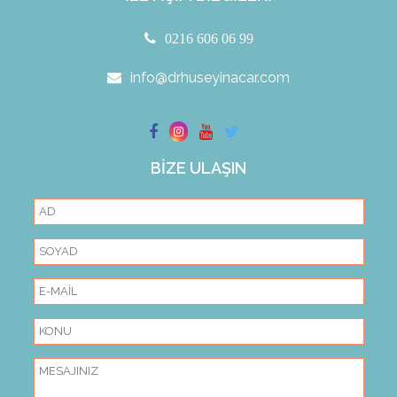
0216 606 06 99
info@drhuseyinacar.com
BİZE ULAŞIN