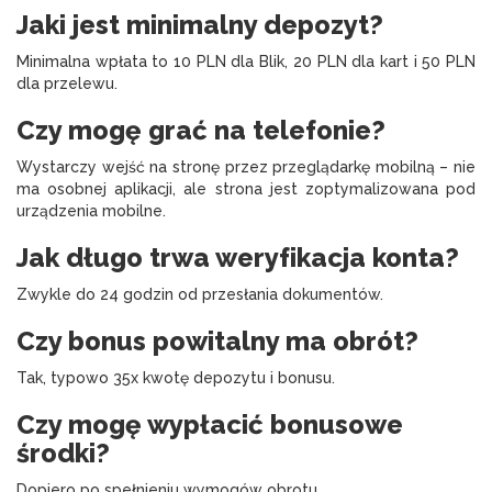
Jaki jest minimalny depozyt?
Minimalna wpłata to 10 PLN dla Blik, 20 PLN dla kart i 50 PLN
dla przelewu.
Czy mogę grać na telefonie?
Wystarczy wejść na stronę przez przeglądarkę mobilną – nie
ma osobnej aplikacji, ale strona jest zoptymalizowana pod
urządzenia mobilne.
Jak długo trwa weryfikacja konta?
Zwykle do 24 godzin od przesłania dokumentów.
Czy bonus powitalny ma obrót?
Tak, typowo 35x kwotę depozytu i bonusu.
Czy mogę wypłacić bonusowe
środki?
Dopiero po spełnieniu wymogów obrotu.