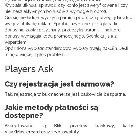
Wypłata utknęła: sprawdź, czy konto jest zweryfikowane i czy
nie masz aktywnych bonusów z wymogiem obrotu.
Gra się nie ładuje: wyczyść pamięć podręczną przeglądarki lub
wyłącz blokadę reklam. Spróbuj użyć innej przeglądarki.
Bonus nie został przyznany: przeczytaj warunki – niektóre
bonusy wymagają kodu promocyjnego. Skontaktuj się z
wsparciem.
Opóźniona wypłata: standardowo wypłaty trwają 24-48h. Jeśli
minęło więcej, zgłoś problem.
Players Ask
Czy rejestracja jest darmowa?
Tak, rejestracja w bukmacherze jest całkowicie bezpłatna.
Jakie metody płatności są
dostępne?
Akceptowane są Blik, przelew bankowy, karty
Visa/Mastercard oraz kryptowaluty.