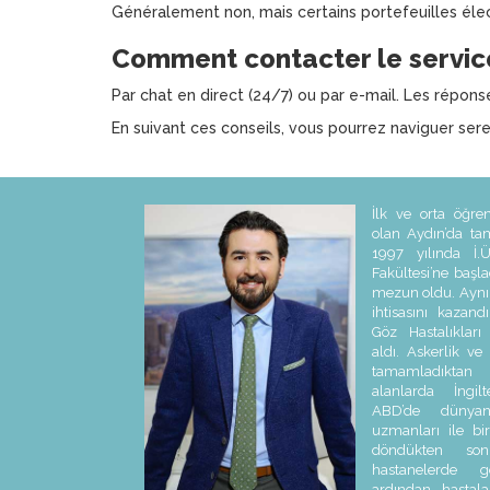
Généralement non, mais certains portefeuilles élec
Comment contacter le service
Par chat en direct (24/7) ou par e-mail. Les répons
En suivant ces conseils, vous pourrez naviguer ser
İlk ve orta öğre
olan Aydın’da ta
1997 yılında İ.
Fakültesi’ne başl
mezun oldu. Aynı y
ihtisasını kazan
Göz Hastalıklar
aldı. Askerlik ve
tamamladıktan
alanlarda İngi
ABD’de dünya
uzmanları ile birl
döndükten son
hastanelerde 
ardından hastala