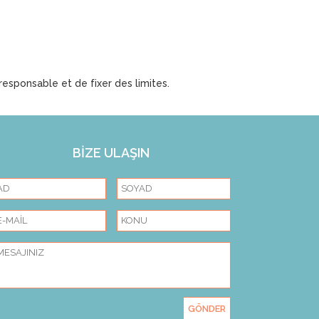
esponsable et de fixer des limites.
BİZE ULAŞIN