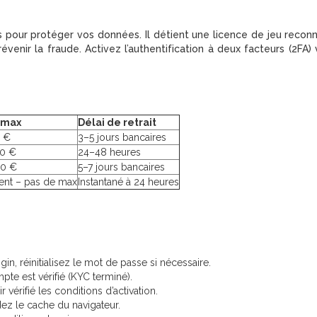
ts pour protéger vos données. Il détient une licence de jeu rec
venir la fraude. Activez l’authentification à deux facteurs (2FA
/max
Délai de retrait
0 €
3–5 jours bancaires
00 €
24–48 heures
00 €
5–7 jours bancaires
ent – pas de max
Instantané à 24 heures
gin, réinitialisez le mot de passe si nécessaire.
e est vérifié (KYC terminé).
vérifié les conditions d’activation.
dez le cache du navigateur.