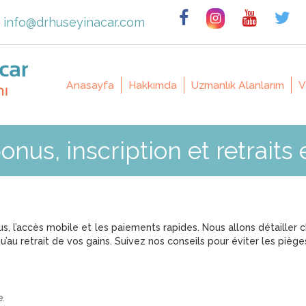
info@drhuseyinacar.com
Anasayfa
Hakkımda
Uzmanlık Alanlarım
V
onus, inscription et retraits
s, l’accès mobile et les paiements rapides. Nous allons détailler
qu’au retrait de vos gains. Suivez nos conseils pour éviter les piè
e.