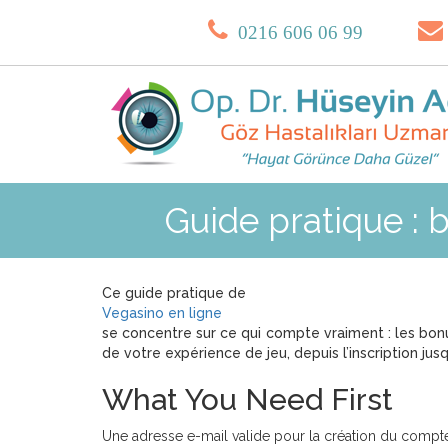
0216 606 06 99
Guide pratique : b
Ce guide pratique de
Vegasino en ligne
se concentre sur ce qui compte vraiment : les bonu
de votre expérience de jeu, depuis l’inscription jus
What You Need First
Une adresse e-mail valide pour la création du compt