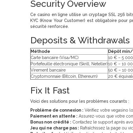
Security Overview
Ce casino en ligne utilise un cryptage SSL 256 bi
KYC (Know Your Customer) est obligatoire pour pré
sécurité renforcée.
Deposits & Withdrawals
Méthode
Dépôt min
Carte bancaire (Visa/MC)
10 € – 5 00
Portefeuille électronique (Skrill, Neteller)
10 € – 10 0
Virement bancaire
50 € – 10 0
Cryptomonnaie (Bitcoin, Ethereum)
20 € équival
Fix It Fast
Voici des solutions pour les problèmes courants :
Problème de connexion :
Vérifiez votre vegasino lo
Paiement en attente :
Assurez-vous que votre compt
Bonus non crédité :
Contactez le support après avoir 
Jeu qui ne charge pas :
Rafraîchissez la page ou vi