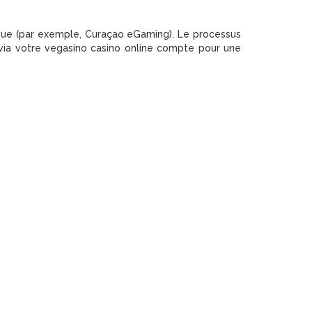
onnue (par exemple, Curaçao eGaming). Le processus
) via votre vegasino casino online compte pour une