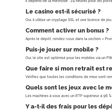
Il dépend de la méthode : 24 heures pour les portef
Le casino est-il sécurisé ?
Oui, il utilise un cryptage SSL et une licence de jeu
Comment activer un bonus ?
Après le dépôt, rendez-vous dans la section « Prom
Puis-je jouer sur mobile ?
Oui, le site est optimisé pour les mobiles via un P
Que faire si mon retrait est r
Vérifiez que toutes les conditions de mise sont re
Quels sont les jeux avec le me
Les machines à sous avec un RTP supérieur à 96 %
Y a-t-il des frais pour les dép