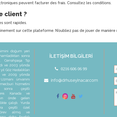
troniques peuvent facturer des frais. Consultez les conditions.
 client ?
es sont rapides.
einement sur cette plateforme. N’oubliez pas de jouer de manière r
nimini doğum yeri
İLETİŞİM BİLGİLERİ
mamladıktan sonra
Ü. Cerrahpaşa Tıp
adı ve 2003 yılında
0216 606 06 99
ıl Göz Hastalıkları
dı ve 2009 yılında
ı Uzmanı ünvanını
info@drhuseyinacar.com
 mecburi hizmetini
 sonra çeşitli
ltere, Kanada ve
nın önde gelen
ikte çalıştı. Yurda
ra çeşitli özel
görev almış ve
rına daha faydalı