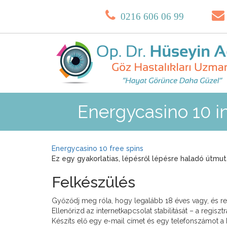
0216 606 06 99
Energycasino 10 i
Energycasino 10 free spins
Ez egy gyakorlatias, lépésről lépésre haladó útmuta
Felkészülés
Győződj meg róla, hogy legalább 18 éves vagy, és 
Ellenőrizd az internetkapcsolat stabilitását – a regisz
Készíts elő egy e-mail címet és egy telefonszámot a h