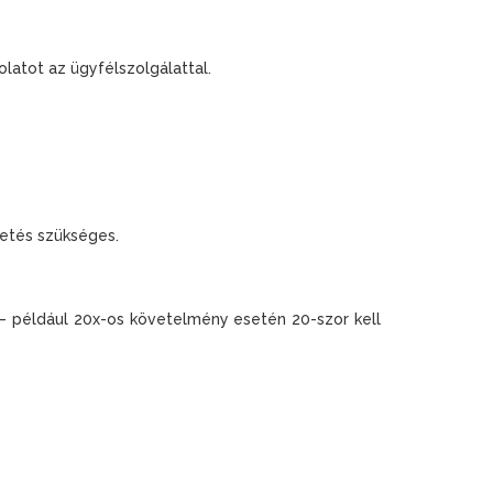
latot az ügyfélszolgálattal.
zetés szükséges.
– például 20x-os követelmény esetén 20-szor kell