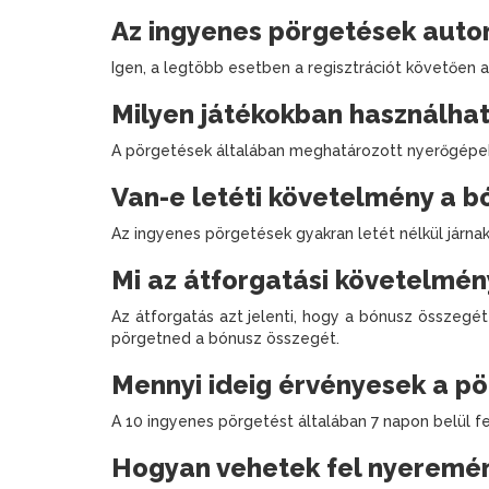
Az ingyenes pörgetések auto
Igen, a legtöbb esetben a regisztrációt követően 
Milyen játékokban használha
A pörgetések általában meghatározott nyerőgépekr
Van-e letéti követelmény a 
Az ingyenes pörgetések gyakran letét nélkül járna
Mi az átforgatási követelmén
Az átforgatás azt jelenti, hogy a bónusz összeg
pörgetned a bónusz összegét.
Mennyi ideig érvényesek a p
A 10 ingyenes pörgetést általában 7 napon belül fe
Hogyan vehetek fel nyeremé