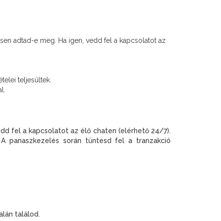
en adtad-e meg. Ha igen, vedd fel a kapcsolatot az
lei teljesültek.
l.
vedd fel a kapcsolatot az élő chaten (elérhető 24/7).
 A panaszkezelés során tüntesd fel a tranzakció
lán találod.