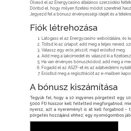
Olvasd el az Energycasino általános szerződési feltéte
Döntsd el, hogy milyen fizetési módot szeretnél haszn
Jegyezd fel a bónusz érvényességi idejét és a tétek
Fiók létrehozása
Látogass el az Energycasino weboldalára, és ka
Töltsd ki az űrlapot: add meg a teljes neved, 
Válassz egy erős jelszót, majd erősítsd meg.
Add meg a lakcímedet és válaszd ki a fizetőesz
Ha van érvényes bónuszkódod, add meg a meg
Fogadd el az ÁSZF-et és az adatvédelmi nyilat
Erősítsd meg a regisztrációt az e-mailben kapott 
A bónusz kiszámítása
Tegyük fel, hogy a 10 ingyenes pörgetést egy 100
5000 Ft) hússzor kell feltetted megforgatnod, mi
nyersz, azt a nyereményt is át kell forgatnod – 
pörgetés hozzájárul ehhez; egy nyomógombos játék