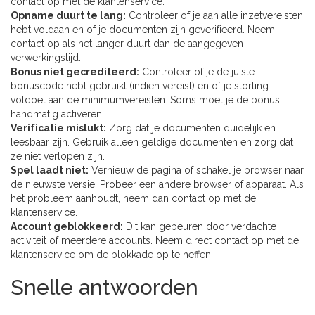
contact op met de klantenservice.
Opname duurt te lang:
Controleer of je aan alle inzetvereisten
hebt voldaan en of je documenten zijn geverifieerd. Neem
contact op als het langer duurt dan de aangegeven
verwerkingstijd.
Bonus niet gecrediteerd:
Controleer of je de juiste
bonuscode hebt gebruikt (indien vereist) en of je storting
voldoet aan de minimumvereisten. Soms moet je de bonus
handmatig activeren.
Verificatie mislukt:
Zorg dat je documenten duidelijk en
leesbaar zijn. Gebruik alleen geldige documenten en zorg dat
ze niet verlopen zijn.
Spel laadt niet:
Vernieuw de pagina of schakel je browser naar
de nieuwste versie. Probeer een andere browser of apparaat. Als
het probleem aanhoudt, neem dan contact op met de
klantenservice.
Account geblokkeerd:
Dit kan gebeuren door verdachte
activiteit of meerdere accounts. Neem direct contact op met de
klantenservice om de blokkade op te heffen.
Snelle antwoorden