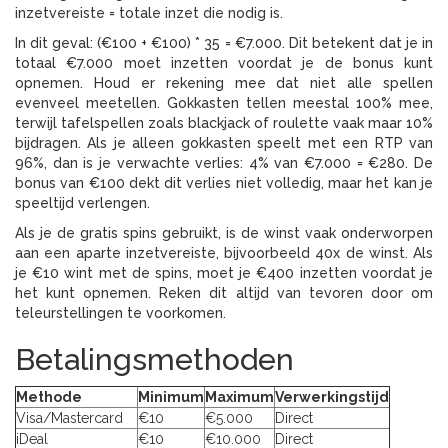
inzetvereiste = totale inzet die nodig is.
In dit geval: (€100 + €100) * 35 = €7.000. Dit betekent dat je in
totaal €7.000 moet inzetten voordat je de bonus kunt
opnemen. Houd er rekening mee dat niet alle spellen
evenveel meetellen. Gokkasten tellen meestal 100% mee,
terwijl tafelspellen zoals blackjack of roulette vaak maar 10%
bijdragen. Als je alleen gokkasten speelt met een RTP van
96%, dan is je verwachte verlies: 4% van €7.000 = €280. De
bonus van €100 dekt dit verlies niet volledig, maar het kan je
speeltijd verlengen.
Als je de gratis spins gebruikt, is de winst vaak onderworpen
aan een aparte inzetvereiste, bijvoorbeeld 40x de winst. Als
je €10 wint met de spins, moet je €400 inzetten voordat je
het kunt opnemen. Reken dit altijd van tevoren door om
teleurstellingen te voorkomen.
Betalingsmethoden
Methode
Minimum
Maximum
Verwerkingstijd
Visa/Mastercard
€10
€5.000
Direct
iDeal
€10
€10.000
Direct