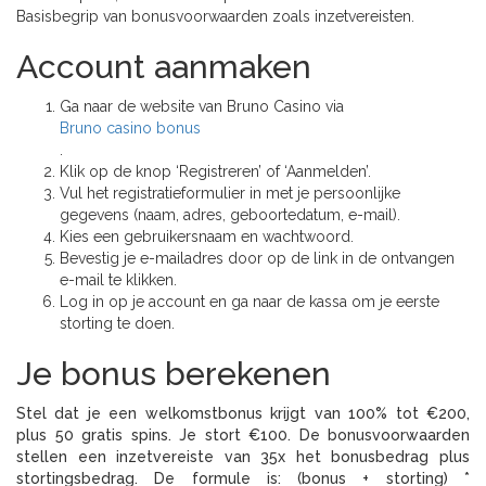
Basisbegrip van bonusvoorwaarden zoals inzetvereisten.
Account aanmaken
Ga naar de website van Bruno Casino via
Bruno casino bonus
.
Klik op de knop ‘Registreren’ of ‘Aanmelden’.
Vul het registratieformulier in met je persoonlijke
gegevens (naam, adres, geboortedatum, e-mail).
Kies een gebruikersnaam en wachtwoord.
Bevestig je e-mailadres door op de link in de ontvangen
e-mail te klikken.
Log in op je account en ga naar de kassa om je eerste
storting te doen.
Je bonus berekenen
Stel dat je een welkomstbonus krijgt van 100% tot €200,
plus 50 gratis spins. Je stort €100. De bonusvoorwaarden
stellen een inzetvereiste van 35x het bonusbedrag plus
stortingsbedrag. De formule is: (bonus + storting) *