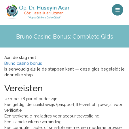
Bruno Casino Bonus: Complete Gids
Aan de slag met
Bruno casino bonus
is eenvoudig als je de stappen kent — deze gids begeleidt je
door elke stap.
Vereisten
Je moet 18 jaar of ouder zijn.
Een geldig identiteitsbewijs (paspoort, ID-kaart of rijbewijs) voor
verificatie.
Een werkend e-mailadres voor accountbevestiging.
Een stabiele internetverbinding.
Een computer, tablet of smartphone met een moderne browser.