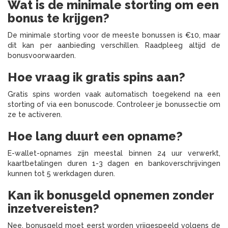
Wat is de minimale storting om een
bonus te krijgen?
De minimale storting voor de meeste bonussen is €10, maar
dit kan per aanbieding verschillen. Raadpleeg altijd de
bonusvoorwaarden.
Hoe vraag ik gratis spins aan?
Gratis spins worden vaak automatisch toegekend na een
storting of via een bonuscode. Controleer je bonussectie om
ze te activeren.
Hoe lang duurt een opname?
E-wallet-opnames zijn meestal binnen 24 uur verwerkt,
kaartbetalingen duren 1-3 dagen en bankoverschrijvingen
kunnen tot 5 werkdagen duren.
Kan ik bonusgeld opnemen zonder
inzetvereisten?
Nee, bonusgeld moet eerst worden vrijgespeeld volgens de