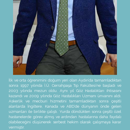
İlk ve orta öğrenimini doğum yeri olan Aydın’da tamamladıktan
sonra 1997 yılında İ.Ü. Cerrahpaşa Tıp Fakültesi’ne başladı ve
2003 yılında mezun oldu. Aynı yıl Göz Hastalıkları ihtisasını
kazandı ve 2009 yılında Göz Hastalıkları Uzmanı ünvanını aldı.
Askerlik ve mecburi hizmetini tamamladıktan sonra çeşitli
alanlarda İngiltere, Kanada ve ABD’de dünyanın önde gelen
uzmanları ile birlikte çalıştı. Yurda döndükten sonra çeşitli özel
hastanelerde görev almış ve ardından hastalarına daha faydalı
olabileceğini düşünerek serbest hekim olarak çalışmaya karar
vermiştir.