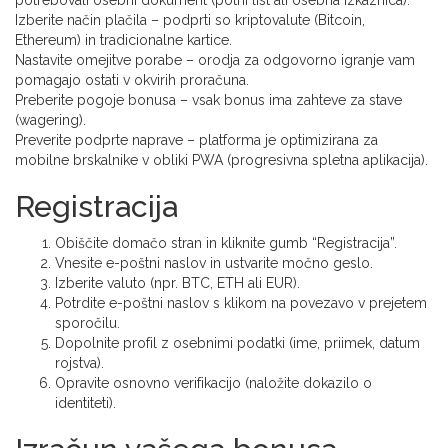
potrebovali osebni dokument (potni list ali osebna izkaznica).
Izberite način plačila – podprti so kriptovalute (Bitcoin,
Ethereum) in tradicionalne kartice.
Nastavite omejitve porabe – orodja za odgovorno igranje vam
pomagajo ostati v okvirih proračuna.
Preberite pogoje bonusa – vsak bonus ima zahteve za stave
(wagering).
Preverite podprte naprave – platforma je optimizirana za
mobilne brskalnike v obliki PWA (progresivna spletna aplikacija).
Registracija
Obiščite domačo stran in kliknite gumb “Registracija”.
Vnesite e-poštni naslov in ustvarite močno geslo.
Izberite valuto (npr. BTC, ETH ali EUR).
Potrdite e-poštni naslov s klikom na povezavo v prejetem
sporočilu.
Dopolnite profil z osebnimi podatki (ime, priimek, datum
rojstva).
Opravite osnovno verifikacijo (naložite dokazilo o
identiteti).