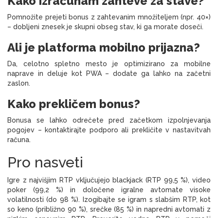
Kako izračunam zahteve za stave?
Pomnožite prejeti bonus z zahtevanim množiteljem (npr. 40×)
– dobljeni znesek je skupni obseg stav, ki ga morate doseči.
Ali je platforma mobilno prijazna?
Da, celotno spletno mesto je optimizirano za mobilne
naprave in deluje kot PWA – dodate ga lahko na začetni
zaslon.
Kako prekličem bonus?
Bonusa se lahko odrečete pred začetkom izpolnjevanja
pogojev – kontaktirajte podporo ali prekličite v nastavitvah
računa.
Pro nasveti
Igre z najvišjim RTP vključujejo blackjack (RTP 99,5 %), video
poker (99,2 %) in določene igralne avtomate visoke
volatilnosti (do 98 %). Izogibajte se igram s slabšim RTP, kot
so keno (približno 90 %), srečke (85 %) in napredni avtomati z