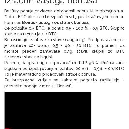
Izračun vašega bonusa
Betfury ponuja privlačen dobrodošli bonus, ki je običajno 100
% do 1 BTC plus 100 brezplačnih vrtljajev. Izračunajmo primer:
Formula:
Bonus = polog × odstotek bonusa
.
Če položite 0,5 BTC, je bonus: 0,5 × 100 % = 0,5 BTC. Skupno
stanje na računu je 1,0 BTC.
Bonusi imajo zahteve za stave (wagering). Predpostavimo, da
je zahteva 40× bonus: 0,5 × 40 = 20 BTC. To pomeni, da
morate preden zahtevate dvig, staviti skupaj 20 BTC
(vrednost stav, ne izgub).
Recimo, da igrate igre s povprečnim RTP 96 %. Pričakovana
izguba med izpolnjevanjem zahtev: 20 × (1 − 0,96) = 0,8 BTC.
To je matematično pričakovani strošek bonusa.
Za brezplačne vrtljaje se zahteve pogosto razlikujejo –
preverite pogoje v meniju “Bonusi”.